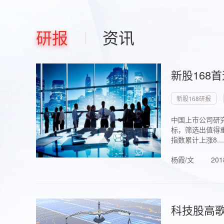
研报
资讯
新股168
新股168研报
中国上市公司研究
标，筛选出值得重
指数累计上涨8...
杨霞/文
201
科技股高歌