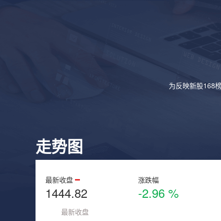
为反映新股168
走势图
最新收盘
涨跌幅
1444.82
-2.96 %