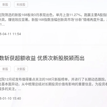
新股
科技股
院筛选的新股168板块3月表现出色，单月上涨11.27%，跑赢主要A
高，赚钱效应显著。新股168指数涨幅创新高市场“炒新”情绪再度升温，
..
8-04-11 11:54
指数斩获超额收益 优质次新股脱颍而出
新股
次新股
究院12月初发布值得重点关注的168只新股榜单，并进行了长期动态跟踪
及基本面异动，从中梳理总结对长期投资价值有影响的重要信息，为投资者
多的关注，...
8-01-10 15:40