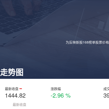
为反映新股168榜单股票价
走势图
最新收盘
涨跌幅
成
1444.82
-2.96 %
3