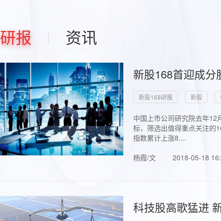
研报
资讯
新股168首迎成分
新股168研报
新股
中国上市公司研究院去年12
标，筛选出值得重点关注的1
指数累计上涨8....
杨霞/文
2018-05-18 16
科技股高歌猛进 新