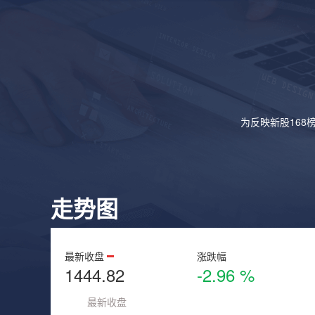
为反映新股168
走势图
最新收盘
涨跌幅
1444.82
-2.96 %