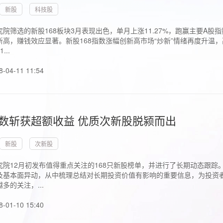
新股
科技股
院筛选的新股168板块3月表现出色，单月上涨11.27%，跑赢主要A
高，赚钱效应显著。新股168指数涨幅创新高市场“炒新”情绪再度升温，
..
8-04-11 11:54
指数斩获超额收益 优质次新股脱颍而出
新股
次新股
究院12月初发布值得重点关注的168只新股榜单，并进行了长期动态跟踪
及基本面异动，从中梳理总结对长期投资价值有影响的重要信息，为投资者
多的关注，...
8-01-10 15:40