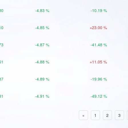
80
-4.83 %
-10.19 %
10
-4.85 %
+23.00 %
73
-4.87 %
-41.48 %
61
-4.88 %
+11.05 %
87
-4.89 %
-19.96 %
31
-4.91 %
-49.12 %
«
1
2
3