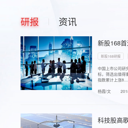
研报
资讯
新股168
新股168研报
中国上市公司研究
标，筛选出值得重
指数累计上涨8...
杨霞/文
201
科技股高歌