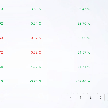
10
-3.80 %
-28.47 %
92
-5.34 %
-29.70 %
50
+0.97 %
-30.92 %
72
+0.62 %
-31.57 %
68
-4.67 %
-31.74 %
16
-3.73 %
-32.48 %
«
1
2
3