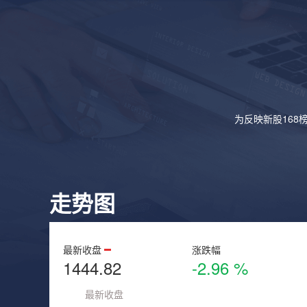
为反映新股168
走势图
最新收盘
涨跌幅
1444.82
-2.96 %