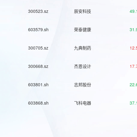
300523.sz
辰安科技
49.
603579.sh
荣泰健康
31.
300705.sz
九典制药
12.
300668.sz
杰恩设计
17.
603801.sh
志邦股份
22.
603868.sh
飞科电器
37.