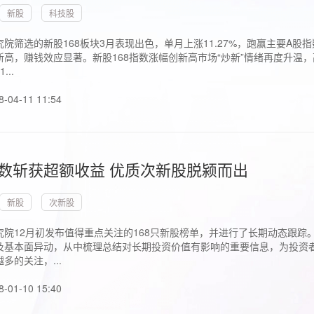
新股
科技股
院筛选的新股168板块3月表现出色，单月上涨11.27%，跑赢主要A
高，赚钱效应显著。新股168指数涨幅创新高市场“炒新”情绪再度升温，
..
8-04-11 11:54
指数斩获超额收益 优质次新股脱颍而出
新股
次新股
究院12月初发布值得重点关注的168只新股榜单，并进行了长期动态跟踪
及基本面异动，从中梳理总结对长期投资价值有影响的重要信息，为投资者
多的关注，...
8-01-10 15:40