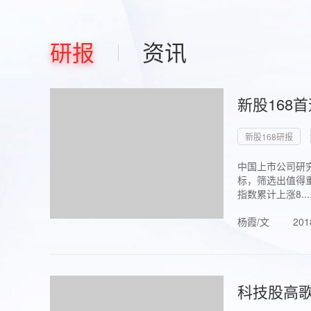
研报
资讯
新股168
新股168研报
中国上市公司研究
标，筛选出值得重
指数累计上涨8...
杨霞/文
201
科技股高歌