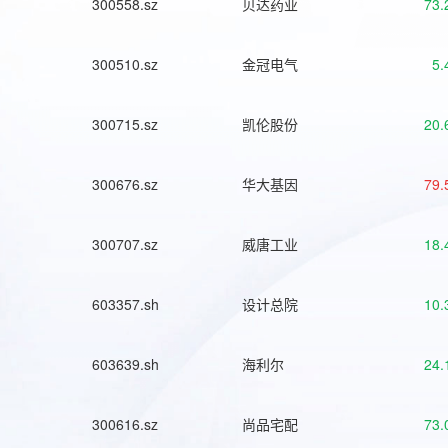
300558.sz
贝达药业
73.
300510.sz
金冠电气
5.
300715.sz
凯伦股份
20.
300676.sz
华大基因
79.
300707.sz
威唐工业
18.
603357.sh
设计总院
10.
603639.sh
海利尔
24.
300616.sz
尚品宅配
73.