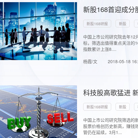
新股168首迎成分
新股168研报
新股
中国上市公司研究院去年12
标，筛选出值得重点关注的1
指数累计上涨8....
杨霞/文
2018-05-18 16
科技股高歌猛进 新
新股168研报
新股
中国上市公司研究院筛选的新
股票价格创历史新高，赚钱效
管仍在延续，3月1...