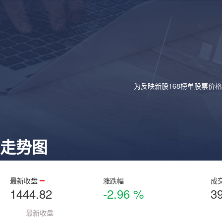
为反映新股168榜单股票价
走势图
最新收盘
涨跌幅
成
1444.82
-2.96 %
3