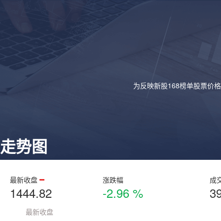
为反映新股168榜单股票价
走势图
最新收盘
涨跌幅
成
1444.82
-2.96 %
3