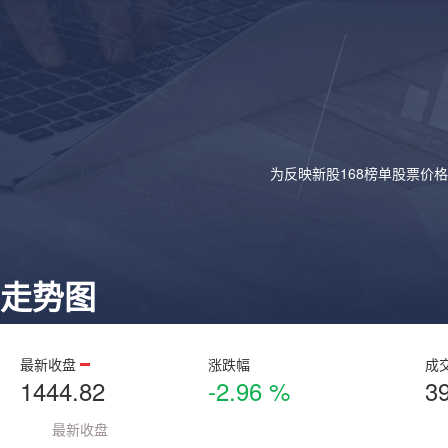
为反映新股168榜单股票价
走势图
最新收盘
涨跌幅
成
1444.82
-2.96 %
3