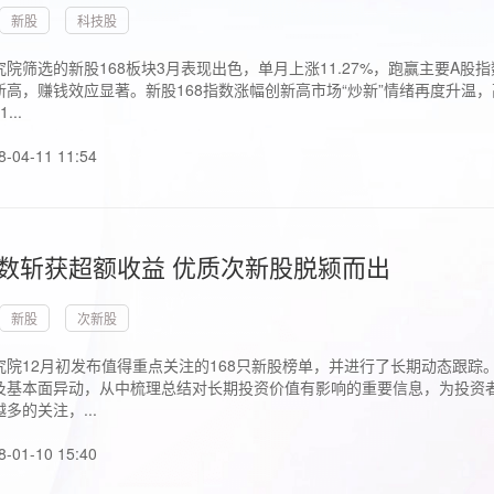
新股
科技股
院筛选的新股168板块3月表现出色，单月上涨11.27%，跑赢主要A
高，赚钱效应显著。新股168指数涨幅创新高市场“炒新”情绪再度升温，
..
8-04-11 11:54
指数斩获超额收益 优质次新股脱颍而出
新股
次新股
究院12月初发布值得重点关注的168只新股榜单，并进行了长期动态跟踪
及基本面异动，从中梳理总结对长期投资价值有影响的重要信息，为投资者
多的关注，...
8-01-10 15:40