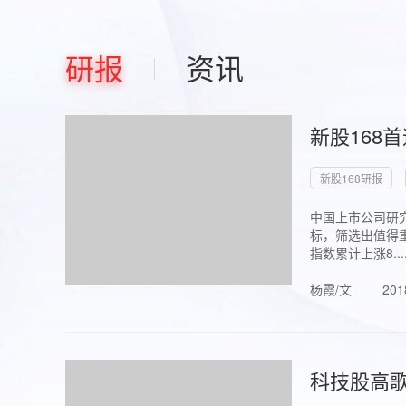
研报
资讯
新股168
新股168研报
中国上市公司研究
标，筛选出值得重
指数累计上涨8...
杨霞/文
201
科技股高歌