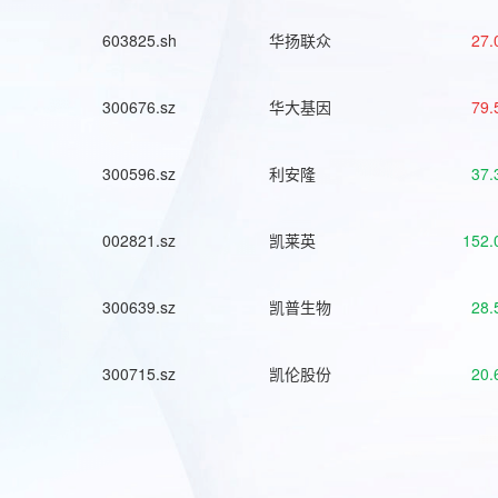
603825.sh
华扬联众
27.
300676.sz
华大基因
79.
300596.sz
利安隆
37.
002821.sz
凯莱英
152.
300639.sz
凯普生物
28.
300715.sz
凯伦股份
20.