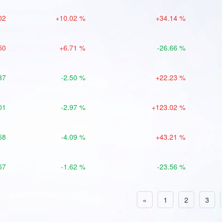
02
+10.02 %
+34.14 %
50
+6.71 %
-26.66 %
37
-2.50 %
+22.23 %
01
-2.97 %
+123.02 %
58
-4.09 %
+43.21 %
67
-1.62 %
-23.56 %
«
1
2
3