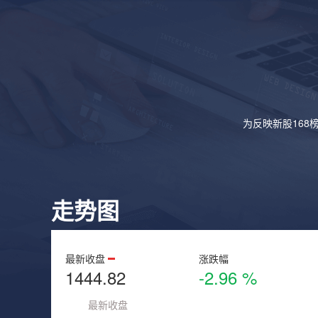
为反映新股168
走势图
最新收盘
涨跌幅
1444.82
-2.96 %