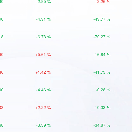
80
-2.85 %
+3.26 %
90
-4.91 %
-49.77 %
18
-6.73 %
-79.27 %
40
+5.61 %
-16.84 %
46
+1.42 %
-41.73 %
00
-4.46 %
-0.28 %
03
+2.22 %
-10.33 %
68
-3.39 %
-34.87 %