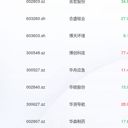
002803.sz
吉宏股份
34.
603260.sh
合盛硅业
27.
603603.sh
博天环境
8.
300548.sz
博创科技
77.
300527.sz
华舟应急
11.
002840.sz
华统股份
15.
300627.sz
华测导航
28.
002907.sz
华森制药
17.