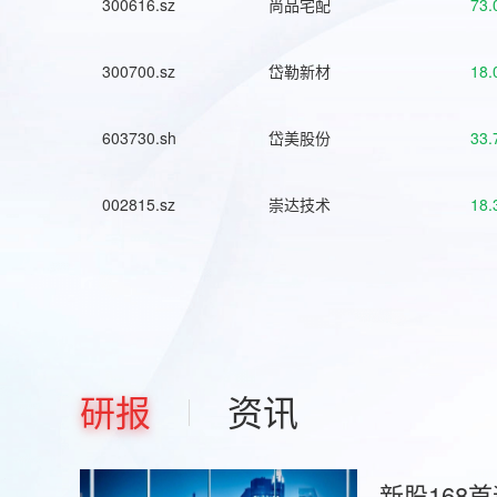
300616.sz
尚品宅配
73.
300700.sz
岱勒新材
18.
603730.sh
岱美股份
33.
002815.sz
崇达技术
18.
研报
资讯
新股168