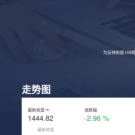
为反映新股168
走势图
最新收盘
涨跌幅
1444.82
-2.96 %