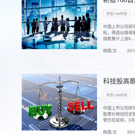
新股168研报
中国上市公司研究
标，筛选出值得重
指数累计上涨8...
杨霞/文
201
科技股高歌
新股168研报
中国上市公司研究
股票价格创历史新
管仍在延续，3月1.
杨霞/文
201