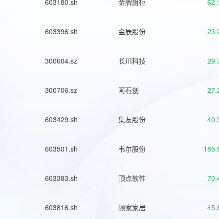
603180.sh
金牌厨柜
62.
603396.sh
金辰股份
23.
300604.sz
长川科技
29.
300706.sz
阿石创
27.
603429.sh
集友股份
40.
603501.sh
韦尔股份
185.
603383.sh
顶点软件
70.
603816.sh
顾家家居
45.