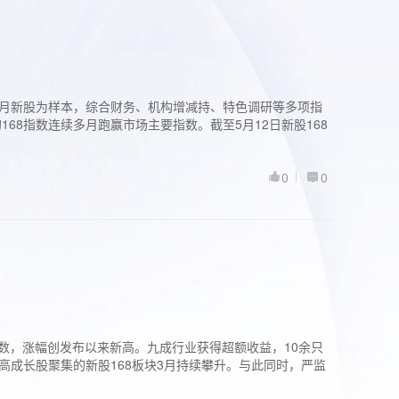
过3个月新股为样本，综合财务、机构增减持、特色调研等多项指
68指数连续多月跑赢市场主要指数。截至5月12日新股168
0
0
股指数，涨幅创发布以来新高。九成行业获得超额收益，10余只
高成长股聚集的新股168板块3月持续攀升。与此同时，严监