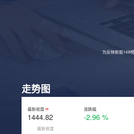
为反映新股168
走势图
最新收盘
涨跌幅
1444.82
-2.96 %