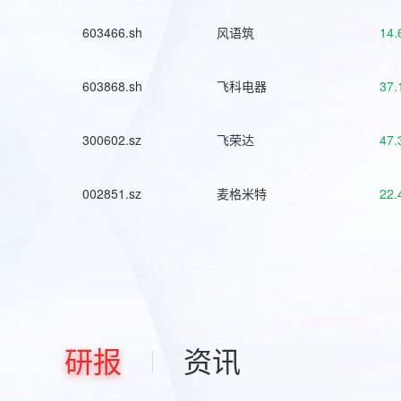
603466.sh
风语筑
14.
603868.sh
飞科电器
37.
300602.sz
飞荣达
47.
002851.sz
麦格米特
22.
研报
资讯