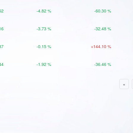
62
-4.82 %
-60.30 %
16
-3.73 %
-32.48 %
37
-0.15 %
+144.10 %
44
-1.92 %
-36.46 %
«