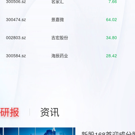
300506.sz
名家汇
7.66
300474.sz
景嘉微
64.02
002803.sz
吉宏股份
34.80
300584.sz
海辰药业
28.42
研报
资讯
新股168首迎成分