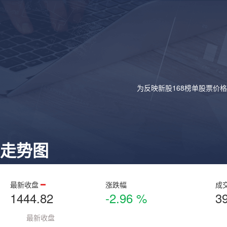
为反映新股168榜单股票价
走势图
最新收盘
涨跌幅
成
1444.82
-2.96 %
3