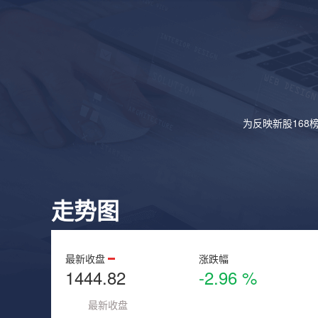
为反映新股168
走势图
最新收盘
涨跌幅
1444.82
-2.96 %