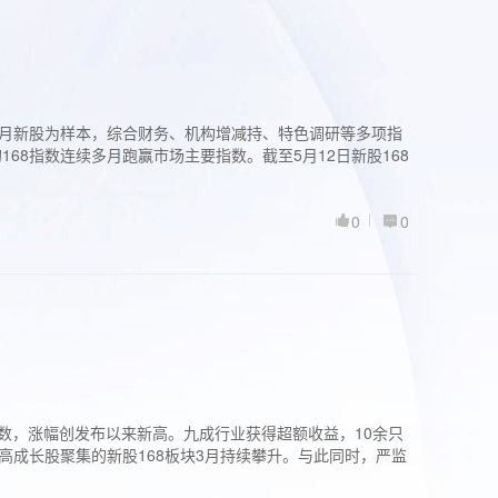
过3个月新股为样本，综合财务、机构增减持、特色调研等多项指
68指数连续多月跑赢市场主要指数。截至5月12日新股168
0
0
股指数，涨幅创发布以来新高。九成行业获得超额收益，10余只
高成长股聚集的新股168板块3月持续攀升。与此同时，严监