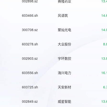
002898.sz
赛隆药业
13.
603466.sh
风语筑
14.
300708.sz
聚灿光电
14.
603278.sh
大业股份
8.
002903.sz
宇环数控
13.
603556.sh
海兴电力
16.
603725.sh
天安新材
6.
002849.sz
威星智能
13.