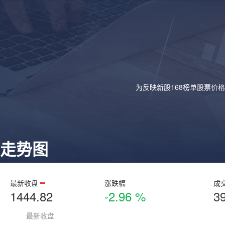
为反映新股168榜单股票价
走势图
最新收盘
涨跌幅
成
1444.82
-2.96 %
3