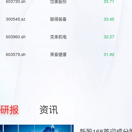
603730.sh
岱美股份
33.71
300545.sz
联得装备
33.45
603960.sh
克来机电
32.27
603579.sh
荣泰健康
31.92
研报
资讯
新股168首迎成分