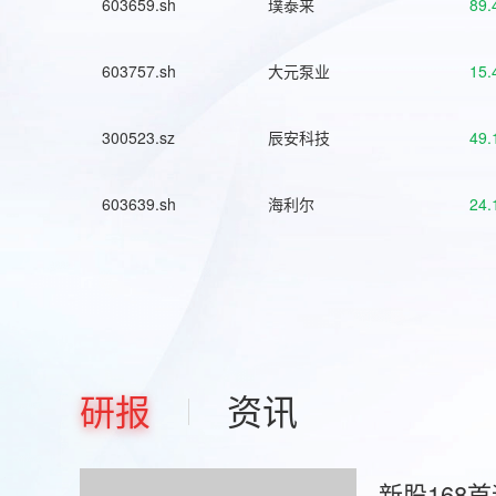
603659.sh
璞泰来
89.
603757.sh
大元泵业
15.
300523.sz
辰安科技
49.
603639.sh
海利尔
24.
研报
资讯
新股168