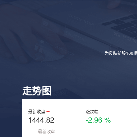
为反映新股168
走势图
最新收盘
涨跌幅
1444.82
-2.96 %