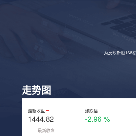
为反映新股168
走势图
最新收盘
涨跌幅
1444.82
-2.96 %