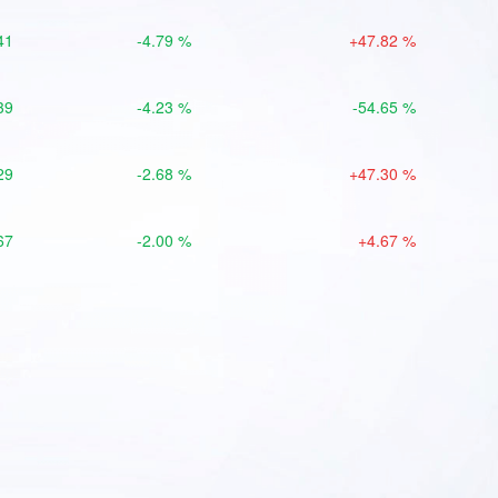
41
-4.79 %
+47.82 %
39
-4.23 %
-54.65 %
29
-2.68 %
+47.30 %
67
-2.00 %
+4.67 %