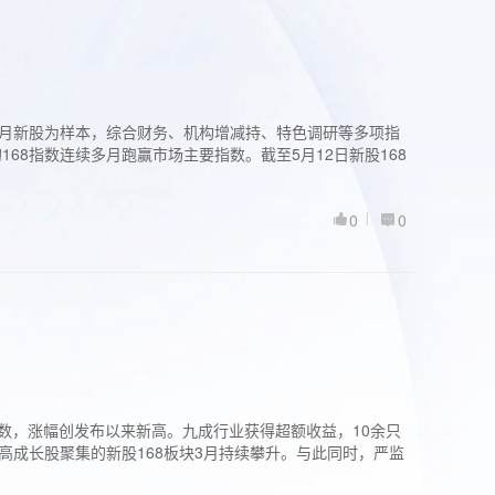
过3个月新股为样本，综合财务、机构增减持、特色调研等多项指
68指数连续多月跑赢市场主要指数。截至5月12日新股168
0
0
股指数，涨幅创发布以来新高。九成行业获得超额收益，10余只
高成长股聚集的新股168板块3月持续攀升。与此同时，严监