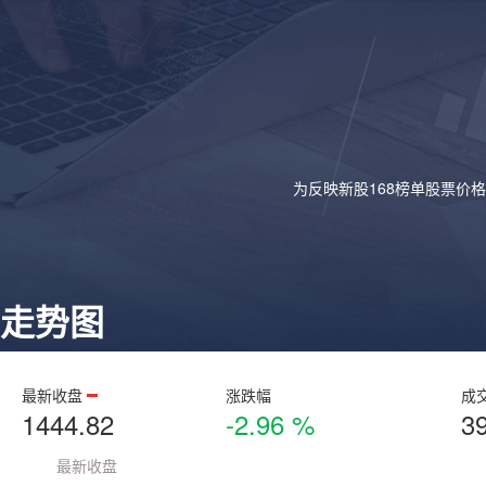
为反映新股168榜单股票价
走势图
最新收盘
涨跌幅
成
1444.82
-2.96 %
3