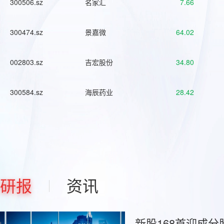
300506.sz
名家汇
7.66
300474.sz
景嘉微
64.02
002803.sz
吉宏股份
34.80
300584.sz
海辰药业
28.42
研报
资讯
新股168首迎成分