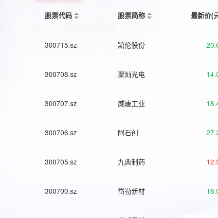
股票代码
股票简称
最新价(
300715.sz
凯伦股份
20.
300708.sz
聚灿光电
14.
300707.sz
威唐工业
18.
300706.sz
阿石创
27.
300705.sz
九典制药
12.
300700.sz
岱勒新材
18.