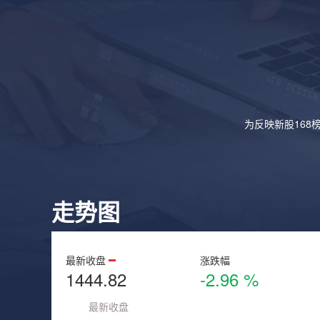
为反映新股168
走势图
最新收盘
涨跌幅
1444.82
-2.96 %