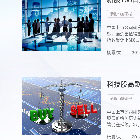
新股168研报
中国上市公司研究
标，筛选出值得重
指数累计上涨8...
杨霞/文
201
科技股高歌
新股168研报
中国上市公司研究
股票价格创历史新
管仍在延续，3月1.
杨霞/文
201