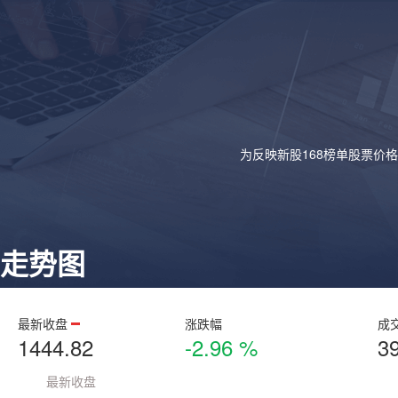
为反映新股168榜单股票价
走势图
最新收盘
涨跌幅
成
1444.82
-2.96 %
3