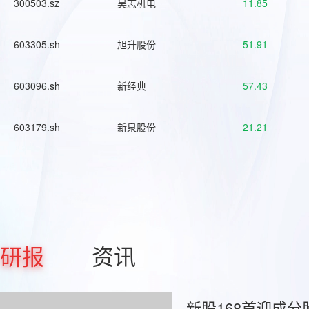
300503.sz
昊志机电
11.85
603305.sh
旭升股份
51.91
603096.sh
新经典
57.43
603179.sh
新泉股份
21.21
研报
资讯
新股168首迎成分