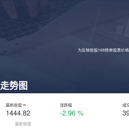
为反映新股168榜单股票价
走势图
最新收盘
涨跌幅
成
1444.82
-2.96 %
3