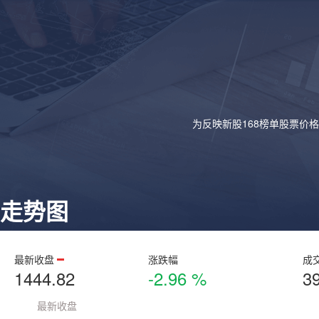
为反映新股168榜单股票价
走势图
最新收盘
涨跌幅
成
1444.82
-2.96 %
3