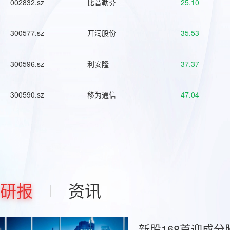
002832.sz
比音勒芬
25.10
300577.sz
开润股份
35.53
300596.sz
利安隆
37.37
300590.sz
移为通信
47.04
研报
资讯
新股168首迎成分