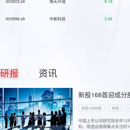
603603.sh
博天环境
8.18
603996.sh
中新科技
3.88
研报
资讯
新股168首迎成分
新股168研报
新股
中国上市公司研究院去年12
标，筛选出值得重点关注的1