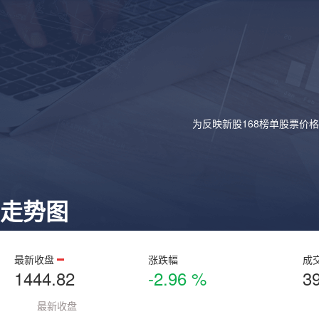
为反映新股168榜单股票价
走势图
最新收盘
涨跌幅
成
1444.82
-2.96 %
3