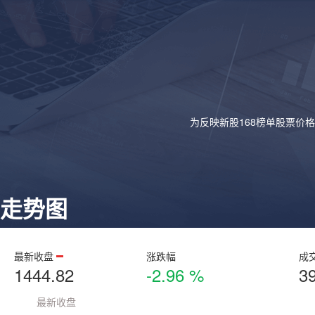
为反映新股168榜单股票价
走势图
最新收盘
涨跌幅
成
1444.82
-2.96 %
3