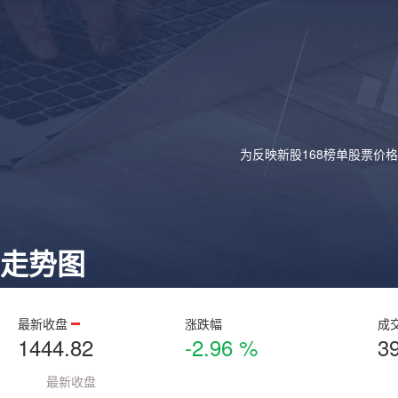
为反映新股168榜单股票价
走势图
最新收盘
涨跌幅
成
1444.82
-2.96 %
3