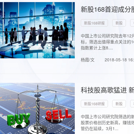
新股168首迎成分
新股168研报
新股
中国上市公司研究院去年12
标，筛选出值得重点关注的1
指数累计上涨8....
杨霞/文
2018-05-18 16
科技股高歌猛进 新
新股168研报
新股
中国上市公司研究院筛选的新
股票价格创历史新高，赚钱效
管仍在延续，3月1...