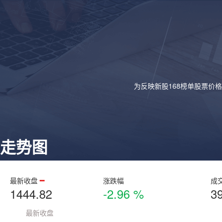
为反映新股168榜单股票价
走势图
最新收盘
涨跌幅
成
1444.82
-2.96 %
3