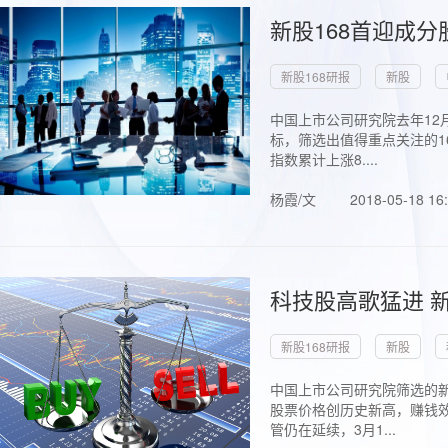
新股168首迎成分
新股168研报
新股
中国上市公司研究院去年12
标，筛选出值得重点关注的1
指数累计上涨8....
杨霞/文
2018-05-18 16
科技股高歌猛进 新
新股168研报
新股
中国上市公司研究院筛选的新
股票价格创历史新高，赚钱效
管仍在延续，3月1...