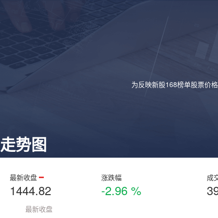
为反映新股168榜单股票价
走势图
最新收盘
涨跌幅
成
1444.82
-2.96 %
3