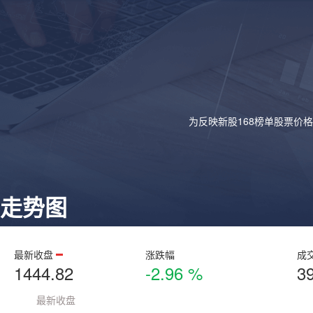
为反映新股168榜单股票价
走势图
最新收盘
涨跌幅
成
1444.82
-2.96 %
3