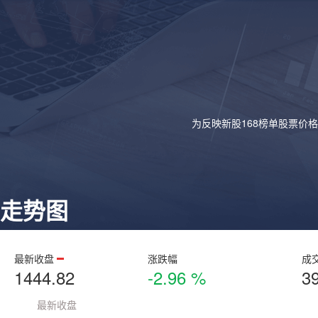
为反映新股168榜单股票价
走势图
最新收盘
涨跌幅
成
1444.82
-2.96 %
3