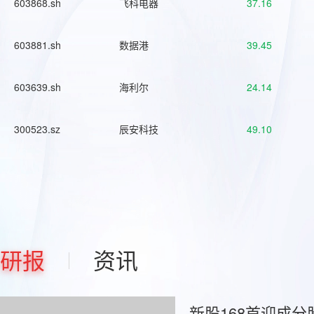
603868.sh
飞科电器
37.16
603881.sh
数据港
39.45
603639.sh
海利尔
24.14
300523.sz
辰安科技
49.10
研报
资讯
新股168首迎成分