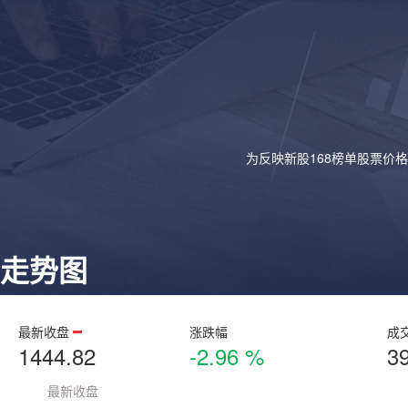
为反映新股168榜单股票价
走势图
最新收盘
涨跌幅
成
1444.82
-2.96 %
3