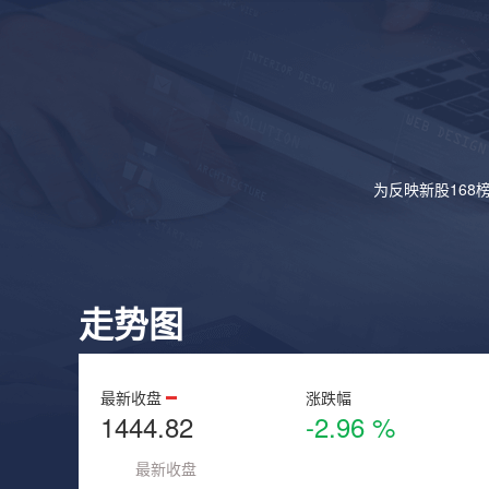
为反映新股168
走势图
最新收盘
涨跌幅
1444.82
-2.96 %