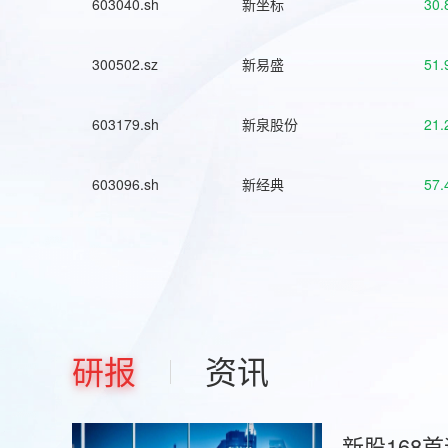
603040.sh
新坐标
30.
300502.sz
新易盛
51.
603179.sh
新泉股份
21.
603096.sh
新经典
57.
研报
资讯
新股168