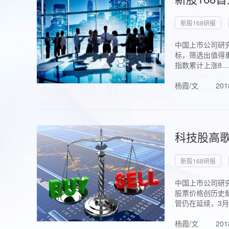
新股168研报
中国上市公司研究
标，筛选出值得重
指数累计上涨8...
杨霞/文
201
科技股高歌
新股168研报
中国上市公司研究
股票价格创历史新
管仍在延续，3月1.
杨霞/文
201