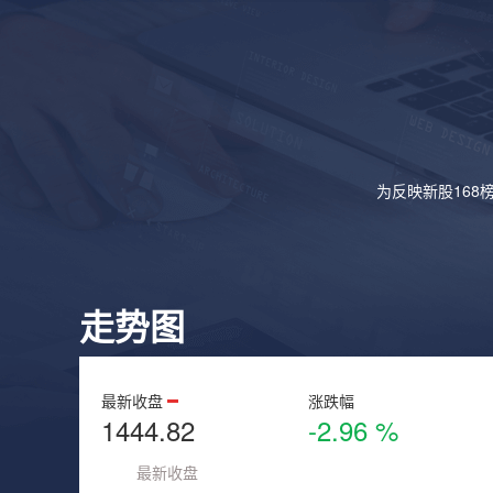
为反映新股168
走势图
最新收盘
涨跌幅
1444.82
-2.96 %