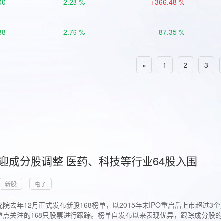
00
-2.28 %
+366.48 %
88
-2.76 %
-87.35 %
«
1
2
3
首迎成分股调整 医药、科技等行业64股入围
新股
电子
院去年12月正式发布新股168榜单，以2015年末IPO重启后上市超
点关注的168只股票进行跟踪。榜单自发布以来表现优异，跟踪成分股的1