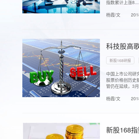
指数累计上涨8...
杨霞/文
201
科技股高歌
新股168研报
中国上市公司研究
股票价格创历史新
管仍在延续，3月1.
杨霞/文
201
新股168