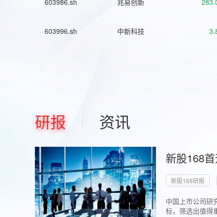
603986.sh
兆易创新
283.
603996.sh
中新科技
3.
研报
资讯
新股168
新股168研报
中国上市公司研究
标，筛选出值得重