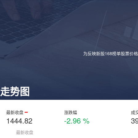
为反映新股168榜单股票价
走势图
最新收盘
涨跌幅
成
1444.82
-2.96 %
3