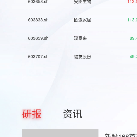
603658.sh
安图生物
113.
603833.sh
欧派家居
113.
603659.sh
璞泰来
89.
603707.sh
健友股份
49.
研报
资讯
新股168