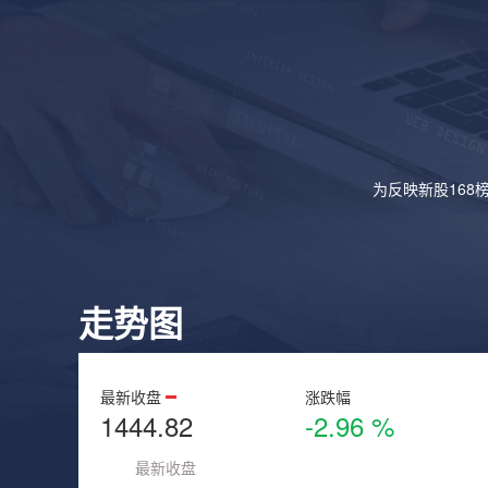
为反映新股168
走势图
最新收盘
涨跌幅
1444.82
-2.96 %