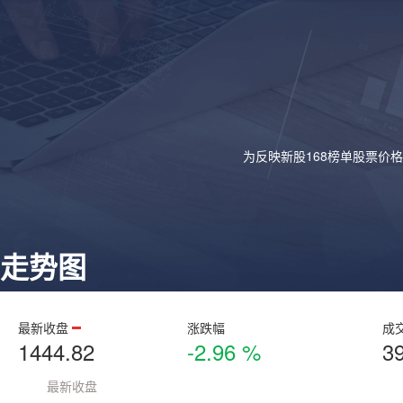
为反映新股168榜单股票价
走势图
最新收盘
涨跌幅
成
1444.82
-2.96 %
3