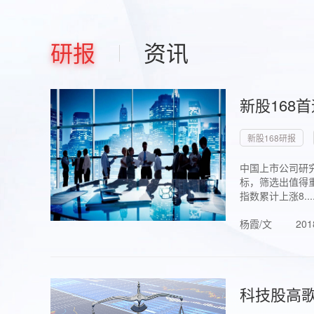
研报
资讯
新股168
新股168研报
中国上市公司研究
标，筛选出值得重
指数累计上涨8...
杨霞/文
201
科技股高歌