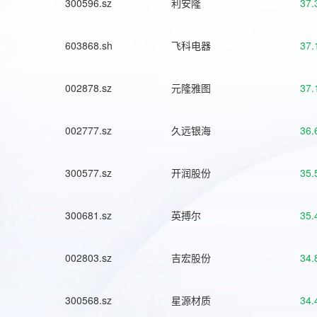
300596.sz
利安隆
37.
603868.sh
飞科电器
37.
002878.sz
元隆雅图
37.
002777.sz
久远银海
36.
300577.sz
开润股份
35.
300681.sz
英搏尔
35.
002803.sz
吉宏股份
34.
300568.sz
星源材质
34.