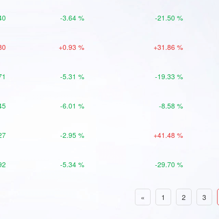
40
-3.64 %
-21.50 %
80
+0.93 %
+31.86 %
71
-5.31 %
-19.33 %
45
-6.01 %
-8.58 %
27
-2.95 %
+41.48 %
92
-5.34 %
-29.70 %
«
1
2
3