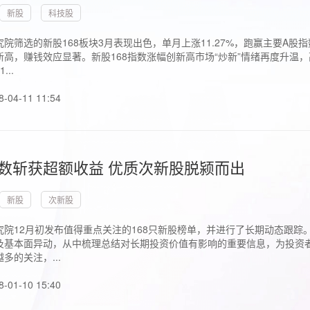
新股
科技股
院筛选的新股168板块3月表现出色，单月上涨11.27%，跑赢主要A
高，赚钱效应显著。新股168指数涨幅创新高市场“炒新”情绪再度升温，
..
8-04-11 11:54
指数斩获超额收益 优质次新股脱颍而出
新股
次新股
究院12月初发布值得重点关注的168只新股榜单，并进行了长期动态跟踪
及基本面异动，从中梳理总结对长期投资价值有影响的重要信息，为投资者
多的关注，...
8-01-10 15:40