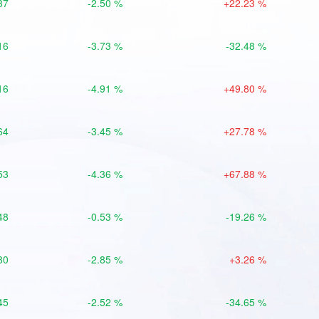
37
-2.50 %
+22.23 %
16
-3.73 %
-32.48 %
16
-4.91 %
+49.80 %
64
-3.45 %
+27.78 %
53
-4.36 %
+67.88 %
48
-0.53 %
-19.26 %
80
-2.85 %
+3.26 %
45
-2.52 %
-34.65 %