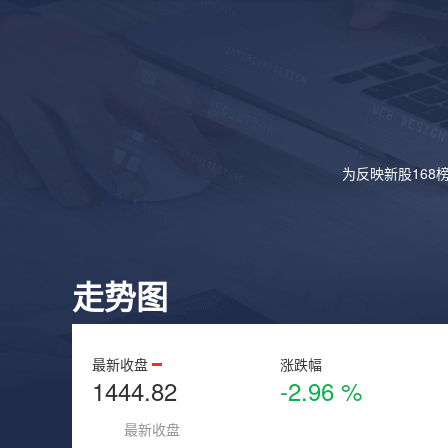
为反映新股168
走势图
最新收盘
涨跌幅
1444.82
-2.96 %