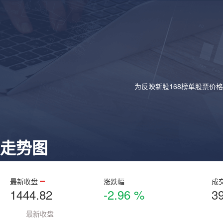
为反映新股168榜单股票价
走势图
最新收盘
涨跌幅
成
1444.82
-2.96 %
3