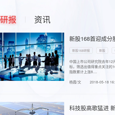
研报
资讯
新股168首迎成分
新股168研报
新股
中国上市公司研究院去年12
标，筛选出值得重点关注的1
指数累计上涨8....
杨霞/文
2018-05-18 16
科技股高歌猛进 新