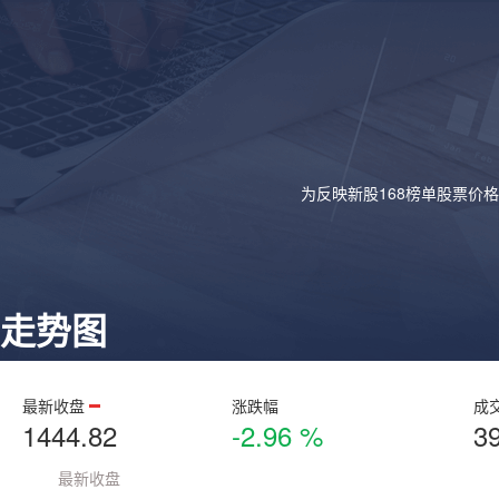
为反映新股168榜单股票价
走势图
最新收盘
涨跌幅
成
1444.82
-2.96 %
3