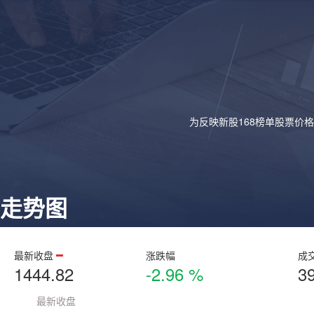
为反映新股168榜单股票价
走势图
最新收盘
涨跌幅
成
1444.82
-2.96 %
3