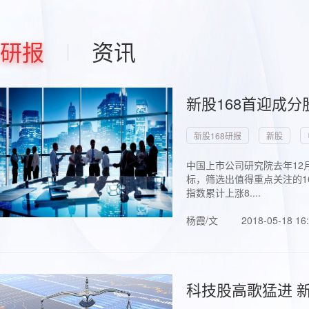
研报
资讯
新股168首迎成分
新股168研报
新股
中国上市公司研究院去年12
标，筛选出值得重点关注的1
指数累计上涨8....
杨霞/文
2018-05-18 16
科技股高歌猛进 新