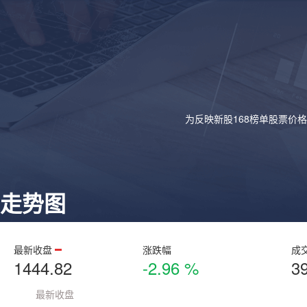
为反映新股168榜单股票价
走势图
最新收盘
涨跌幅
成
1444.82
-2.96 %
3