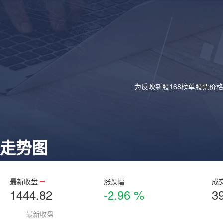
为反映新股168榜单股票价
走势图
最新收盘
涨跌幅
成
1444.82
-2.96 %
3