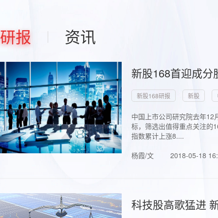
研报
资讯
新股168首迎成分
新股168研报
新股
中国上市公司研究院去年12
标，筛选出值得重点关注的1
指数累计上涨8....
杨霞/文
2018-05-18 16
科技股高歌猛进 新