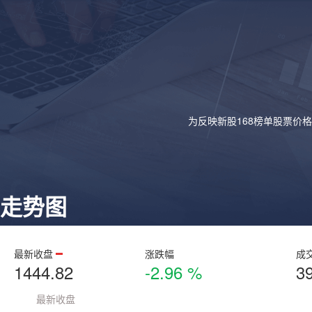
为反映新股168榜单股票价
走势图
最新收盘
涨跌幅
成
1444.82
-2.96 %
3