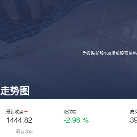
为反映新股168榜单股票价
走势图
最新收盘
涨跌幅
成
1444.82
-2.96 %
3