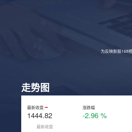
为反映新股168
走势图
最新收盘
涨跌幅
1444.82
-2.96 %