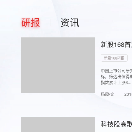
研报
资讯
新股168
新股168研报
中国上市公司研究
标，筛选出值得重
指数累计上涨8...
杨霞/文
201
科技股高歌