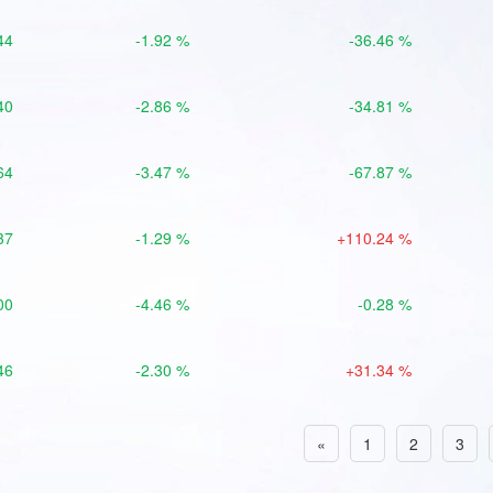
44
-1.92 %
-36.46 %
40
-2.86 %
-34.81 %
64
-3.47 %
-67.87 %
37
-1.29 %
+110.24 %
00
-4.46 %
-0.28 %
46
-2.30 %
+31.34 %
«
1
2
3