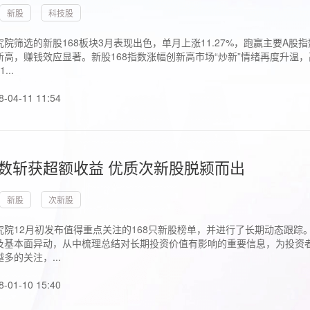
新股
科技股
院筛选的新股168板块3月表现出色，单月上涨11.27%，跑赢主要A
高，赚钱效应显著。新股168指数涨幅创新高市场“炒新”情绪再度升温，
..
8-04-11 11:54
指数斩获超额收益 优质次新股脱颍而出
新股
次新股
究院12月初发布值得重点关注的168只新股榜单，并进行了长期动态跟踪
及基本面异动，从中梳理总结对长期投资价值有影响的重要信息，为投资者
多的关注，...
8-01-10 15:40