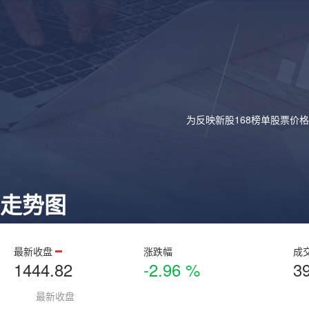
为反映新股168榜单股票价
走势图
最新收盘
涨跌幅
成
1444.82
-2.96 %
3