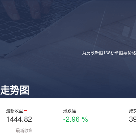
为反映新股168榜单股票价
走势图
最新收盘
涨跌幅
成
1444.82
-2.96 %
3