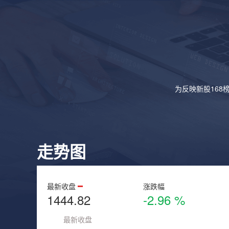
为反映新股168
走势图
最新收盘
涨跌幅
1444.82
-2.96 %