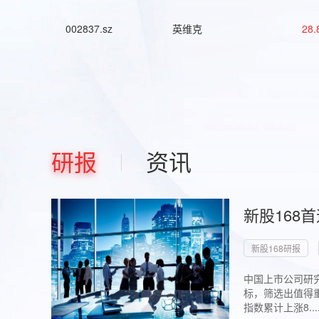
002837.sz
英维克
28.
研报
资讯
新股168
新股168研报
中国上市公司研究
标，筛选出值得重
指数累计上涨8...