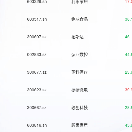
603326.sh
我乐家居
17.
603517.sh
绝味食品
38.
300607.sz
拓斯达
46.
002833.sz
弘亚数控
44.
300677.sz
英科医疗
23.
300623.sz
捷捷微电
39.
300667.sz
必创科技
28.
603816.sh
顾家家居
45.