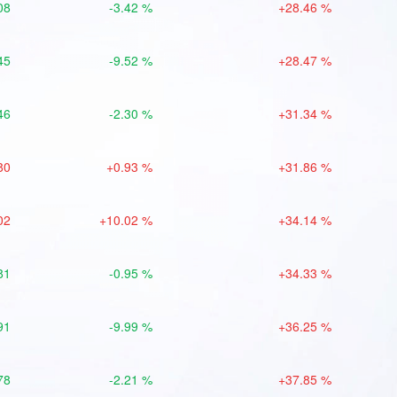
08
-3.42 %
+28.46 %
45
-9.52 %
+28.47 %
46
-2.30 %
+31.34 %
80
+0.93 %
+31.86 %
02
+10.02 %
+34.14 %
81
-0.95 %
+34.33 %
91
-9.99 %
+36.25 %
78
-2.21 %
+37.85 %