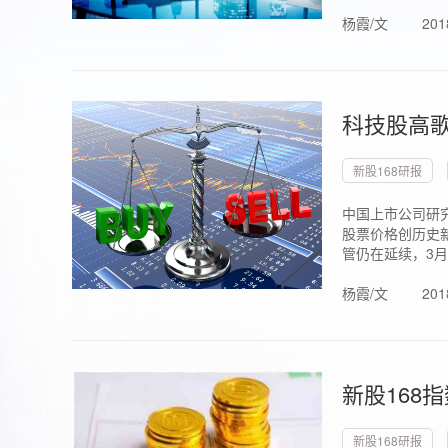
杨霞/文
201
科技股高歌
新股168研报
中国上市公司研究
股票价格创历史新
管仍在延续，3月1.
杨霞/文
201
新股168
新股168研报