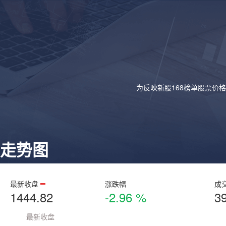
为反映新股168榜单股票价
走势图
最新收盘
涨跌幅
成
1444.82
-2.96 %
3