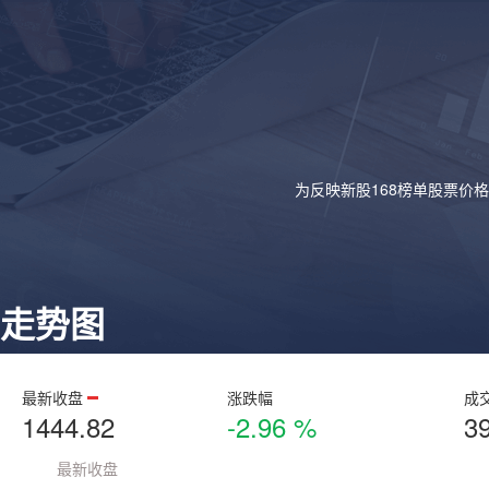
为反映新股168榜单股票价
走势图
最新收盘
涨跌幅
成
1444.82
-2.96 %
3