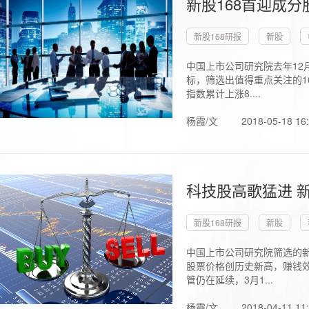
新股168首迎成分
新股168研报
新股
中国上市公司研究院去年12
标，筛选出值得重点关注的1
指数累计上涨8....
杨霞/文
2018-05-18 16
科技股高歌猛进 新
新股168研报
新股
中国上市公司研究院筛选的新
股票价格创历史新高，赚钱效
管仍在延续，3月1...
杨霞/文
2018-04-11 11