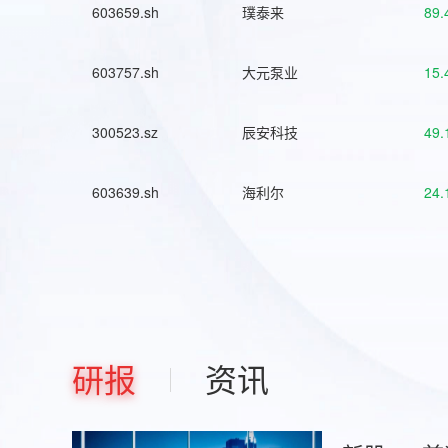
603659.sh
璞泰来
89.
603757.sh
大元泵业
15.
300523.sz
辰安科技
49.
603639.sh
海利尔
24.
研报
资讯