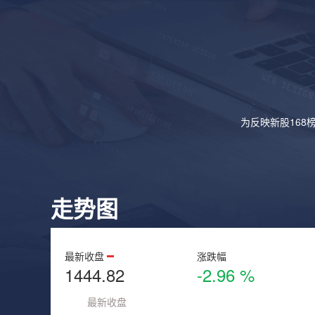
为反映新股168
走势图
最新收盘
涨跌幅
1444.82
-2.96 %