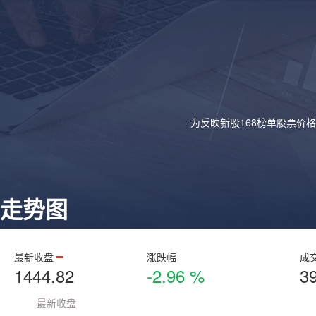
为反映新股168榜单股票价
走势图
最新收盘
涨跌幅
成
1444.82
-2.96 %
3