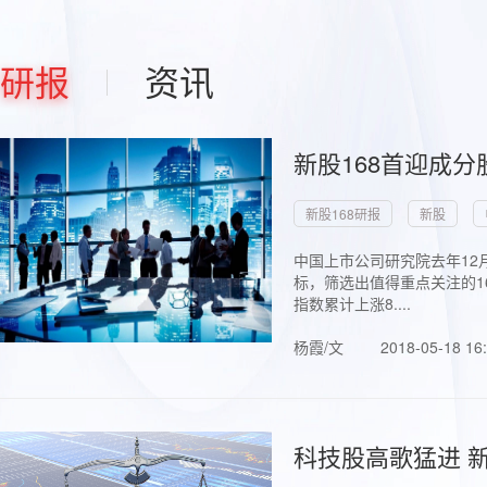
研报
资讯
新股168首迎成分
新股168研报
新股
中国上市公司研究院去年12
标，筛选出值得重点关注的1
指数累计上涨8....
杨霞/文
2018-05-18 16
科技股高歌猛进 新