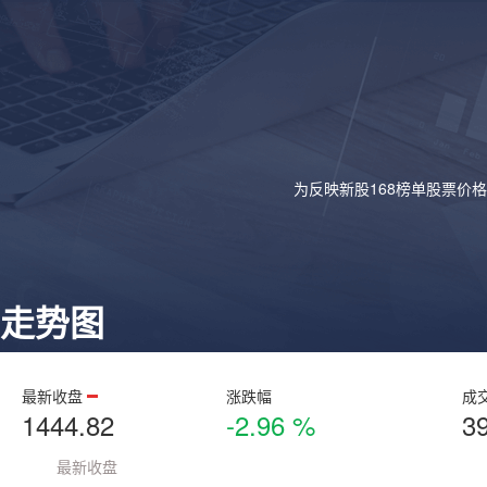
为反映新股168榜单股票价
走势图
最新收盘
涨跌幅
成
1444.82
-2.96 %
3